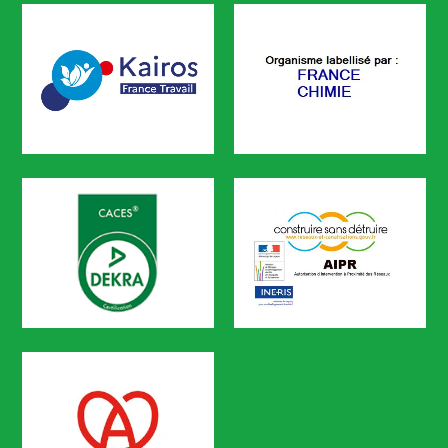
CODEF FORMATION est certifié
KAIROS
FRANCE CHIMIE
CODEF FORMATION est référencé sur le portail KAIROS de Pôle em
CACES
AIPR