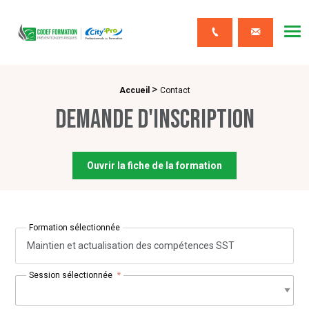
CODEF FORMATION Prévention des risques
Me
Contact
>
Fil d'Ariane :
Accueil
Contact
Demande d'inscription
Ouvrir la fiche de la formation
Formation sélectionnée
Maintien et actualisation des compétences SST
Session sélectionnée
*