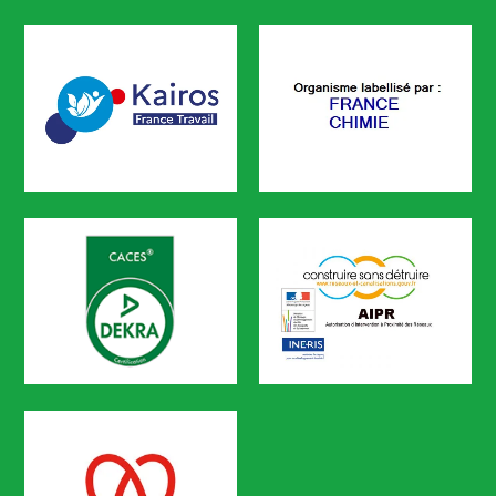
CODEF FORMATION est certifié
KAIROS
FRANCE CHIMIE
CODEF FORMATION est référencé sur le portail KAIROS de Pôle em
CACES
AIPR