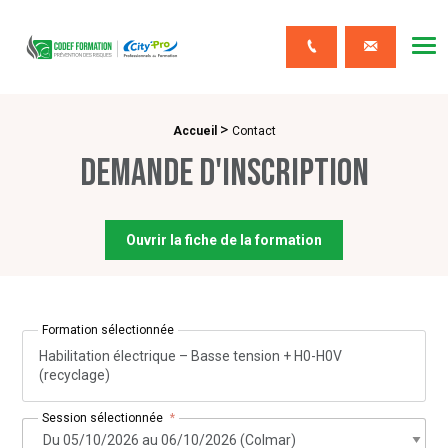
CODEF FORMATION Prévention des risques
Me
Contact
>
Fil d'Ariane :
Accueil
Contact
Demande d'inscription
Ouvrir la fiche de la formation
Formation sélectionnée
Habilitation électrique – Basse tension + H0-H0V
(recyclage)
Session sélectionnée
*