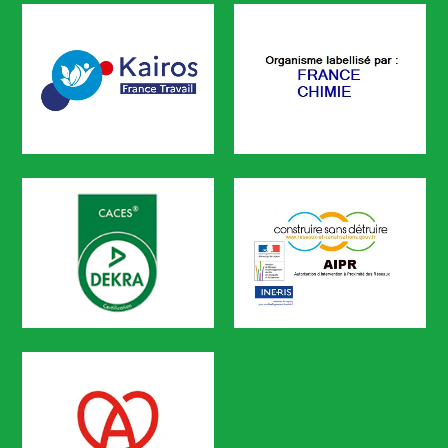
CODEF FORMATION est certifié
KAIROS
FRANCE CHIMIE
CODEF FORMATION est référencé sur le portail KAIROS de Pôle em
CACES
AIPR