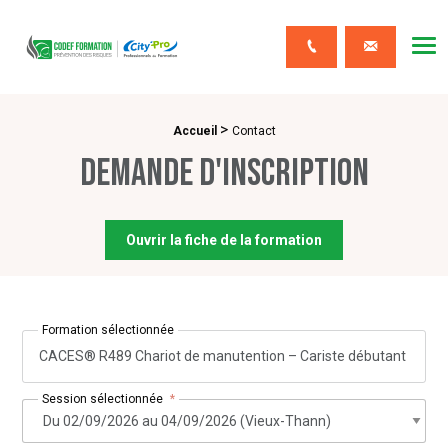
CODEF FORMATION Prévention des risques
Me
Contact
>
Fil d'Ariane :
Accueil
Contact
Demande d'inscription
Ouvrir la fiche de la formation
Formation sélectionnée
CACES® R489 Chariot de manutention – Cariste débutant
Session sélectionnée
*