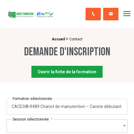
CODEF FORMATION Prévention des risques
Me
Contact
>
Fil d'Ariane :
Accueil
Contact
Demande d'inscription
Ouvrir la fiche de la formation
Formation sélectionnée
CACES® R489 Chariot de manutention – Cariste débutant
Session sélectionnée
*