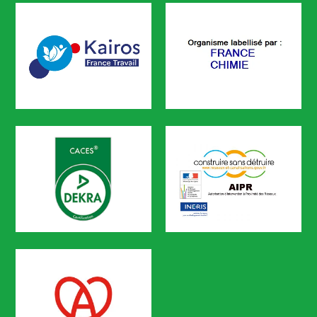
CODEF FORMATION est certifié
KAIROS
FRANCE CHIMIE
CODEF FORMATION est référencé sur le portail KAIROS de Pôle em
CACES
AIPR