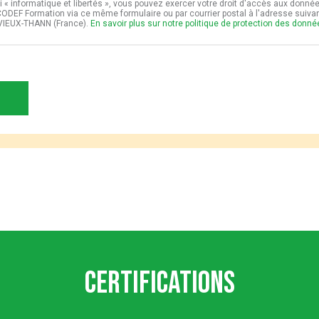
i « informatique et libertés », vous pouvez exercer votre droit d'accès aux donné
t CODEF Formation via ce même formulaire ou par courrier postal à l'adresse suiv
VIEUX-THANN (France).
En savoir plus sur notre politique de protection des donn
Certifications