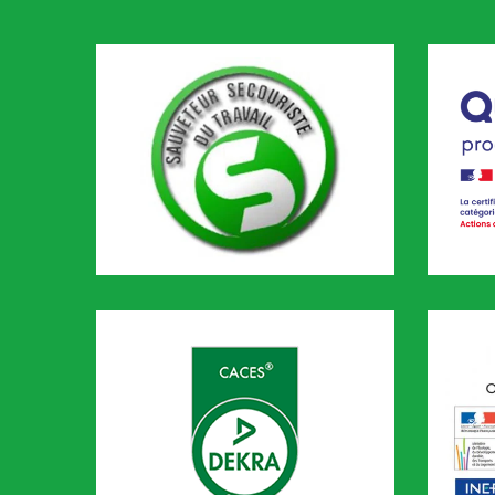
SST
Qualio
CODEF 