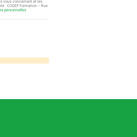
es vous concernant et les
ante : CODEF Formation – Rue
ées personnelles