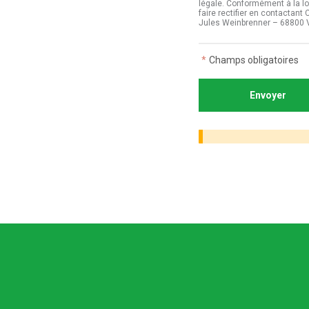
légale. Conformément à la lo
faire rectifier en contactan
Jules Weinbrenner – 68800 
*
Champs obligatoires