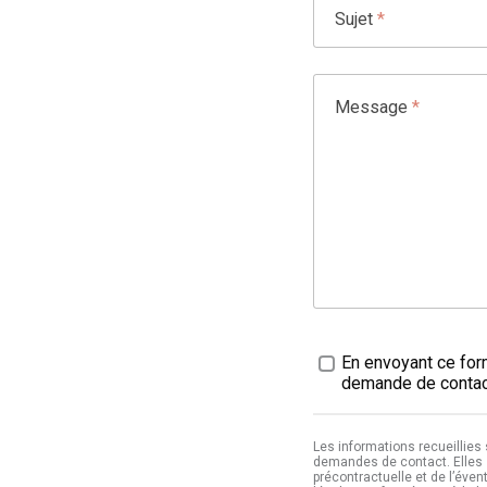
Sujet
*
Message
*
Traitement des données
En envoyant ce form
demande de contact
Les informations recueillies
demandes de contact. Elles 
précontractuelle et de l’éven