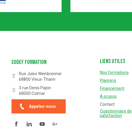
Certification n° 5619
Partenaire Marque Alsace
Liens utiles
Codef Formation
Nos formations
Rue Jules Weinbrenner
68800
Vieux-Thann
Planning
3 rue Denis Papin
Financement
68000
Colmar
A propos
Contact
Appelez-nous
Questionnaire de
satisfaction
Facebook
Linkedin
YouTube
Questionnaire de satisfaction