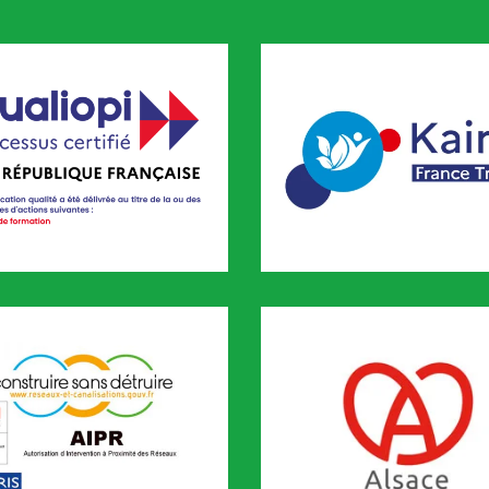
pi
KAIROS
FORMATION est certifié QUALIOPI depuis novembre 2020
CODEF FORMATION est référenc