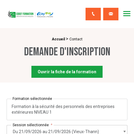
CODEF FORMATION Prévention des risques
Me
Contact
>
Fil d'Ariane :
Accueil
Contact
Demande d'inscription
Ouvrir la fiche de la formation
Formation sélectionnée
Formation à la sécurité des personnels des entreprises
extérieures NIVEAU 1
Session sélectionnée
*