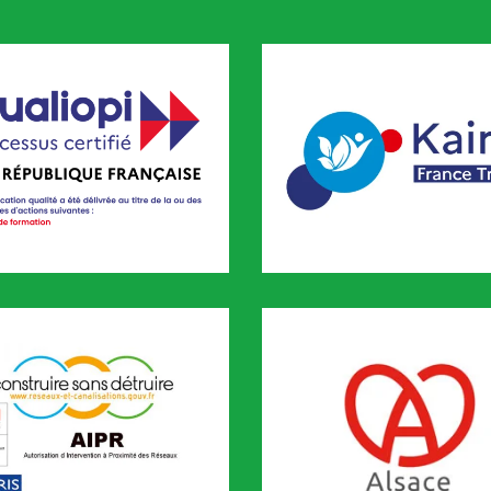
pi
KAIROS
FORMATION est certifié QUALIOPI depuis novembre 2020
CODEF FORMATION est référenc