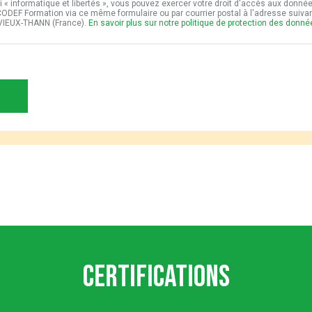
i « informatique et libertés », vous pouvez exercer votre droit d'accès aux donné
t CODEF Formation via ce même formulaire ou par courrier postal à l'adresse suiv
VIEUX-THANN (France).
En savoir plus sur notre politique de protection des donn
Certifications