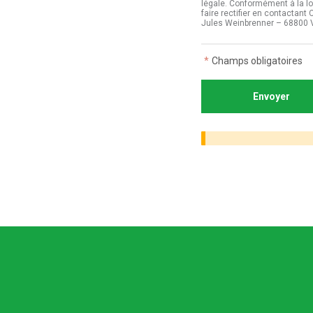
légale. Conformément à la lo
faire rectifier en contactan
Jules Weinbrenner – 68800 
*
Champs obligatoires