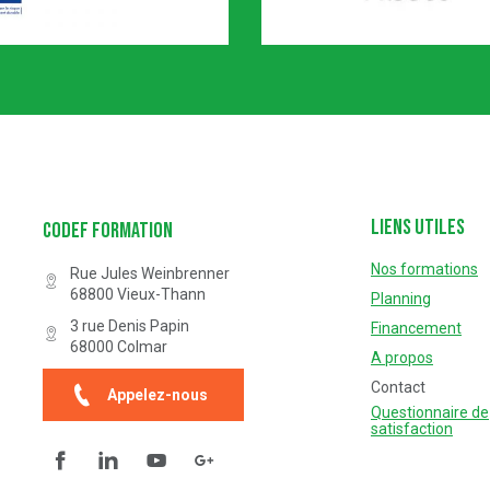
Certification n° 5619
Partenaire Marque Alsace
Liens utiles
Codef Formation
Nos formations
Rue Jules Weinbrenner
68800
Vieux-Thann
Planning
3 rue Denis Papin
Financement
68000
Colmar
A propos
Contact
Appelez-nous
Questionnaire de
satisfaction
Facebook
Linkedin
YouTube
Questionnaire de satisfaction