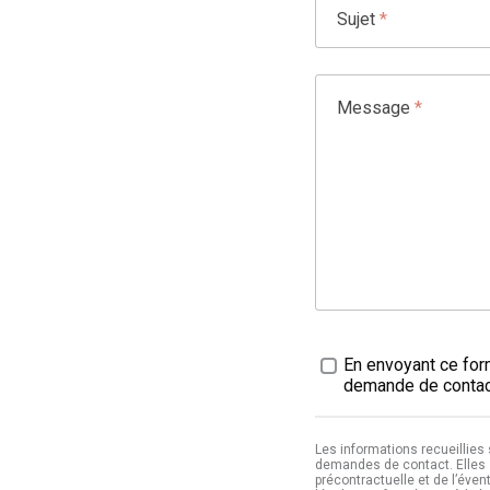
Sujet
*
Message
*
Traitement des données
En envoyant ce form
demande de contact
Les informations recueillies
demandes de contact. Elles 
précontractuelle et de l’éven