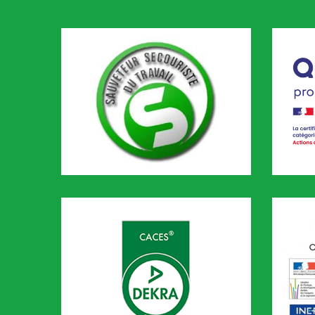
SST
Qualio
CODEF 