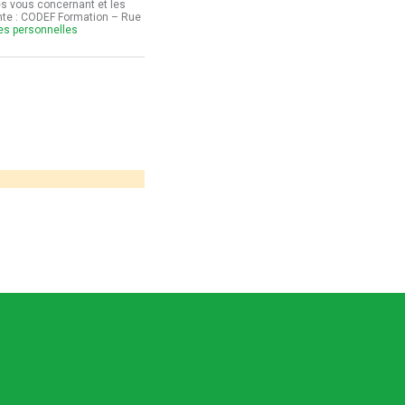
es vous concernant et les
ante : CODEF Formation – Rue
ées personnelles