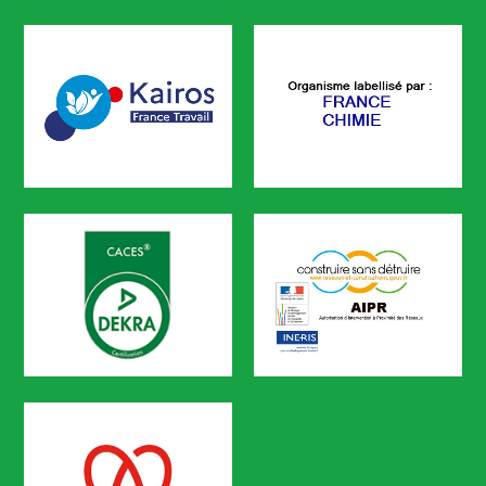
CODEF FORMATION est certifié
KAIROS
FRANCE CHIMIE
CODEF FORMATION est référencé sur le portail KAIROS de Pôle em
CACES
AIPR