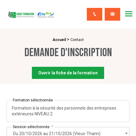
CODEF FORMATION Prévention des risques
Me
Contact
>
Fil d'Ariane :
Accueil
Contact
Demande d'inscription
Ouvrir la fiche de la formation
Formation sélectionnée
Formation à la sécurité des personnels des entreprises
extérieures NIVEAU 2
Session sélectionnée
*