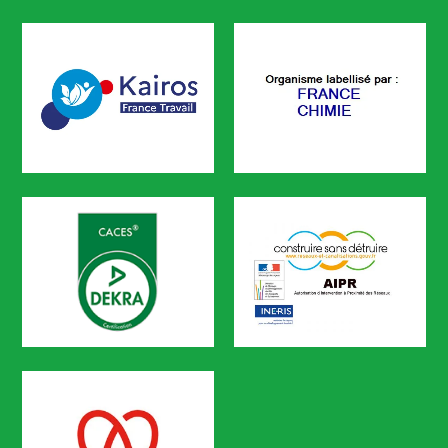
CODEF FORMATION est certifié
KAIROS
FRANCE CHIMIE
CODEF FORMATION est référencé sur le portail KAIROS de Pôle em
CACES
AIPR