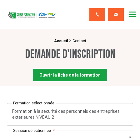
CODEF FORMATION Prévention des risques
Me
Contact
>
Fil d'Ariane :
Accueil
Contact
Demande d'inscription
Ouvrir la fiche de la formation
Formation sélectionnée
Formation à la sécurité des personnels des entreprises
extérieures NIVEAU 2
Session sélectionnée
*