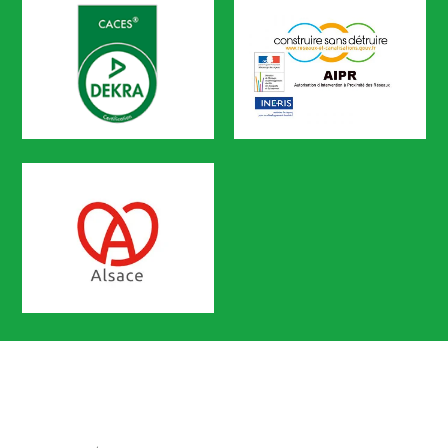
CACES
AIPR
Certification n° 5619
Partenaire Marque Alsace
CODEF FORMATION Prévention des 