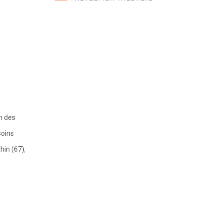
n des
soins
hin (67),