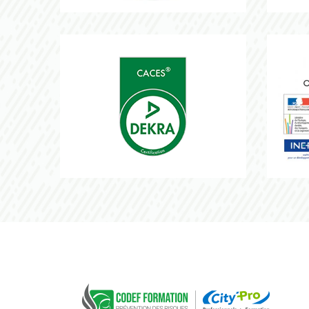
SST
Qualio
CODEF 
CACES
AIPR
CODEF FORMATION Prévention des risques