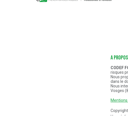
A PROPOS
CODEF 
risques p
Nous prop
dans le d
Nous inte
Vosges (8
Mentions 
Copyrigh
Une réali