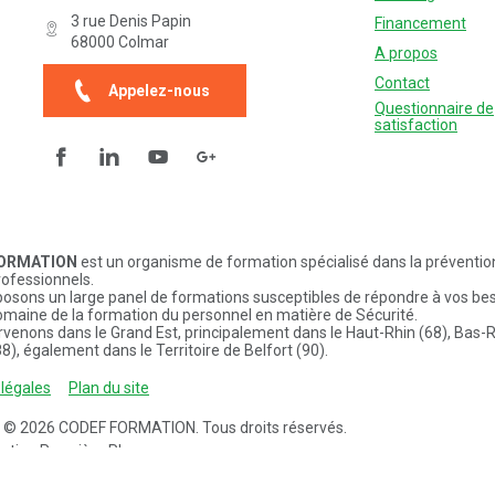
3 rue Denis Papin
Financement
68000
Colmar
A propos
Contact
Appelez-nous
Questionnaire de
satisfaction
Facebook
Linkedin
YouTube
Questionnaire de satisfaction
FORMATION
est un organisme de formation spécialisé dans la préventio
rofessionnels.
osons un large panel de formations susceptibles de répondre à vos be
omaine de la formation du personnel en matière de Sécurité.
rvenons dans le Grand Est, principalement dans le Haut-Rhin (68), Bas-R
8), également dans le Territoire de Belfort (90).
légales
Plan du site
t © 2026
CODEF FORMATION
. Tous droits réservés.
sation
Première Place