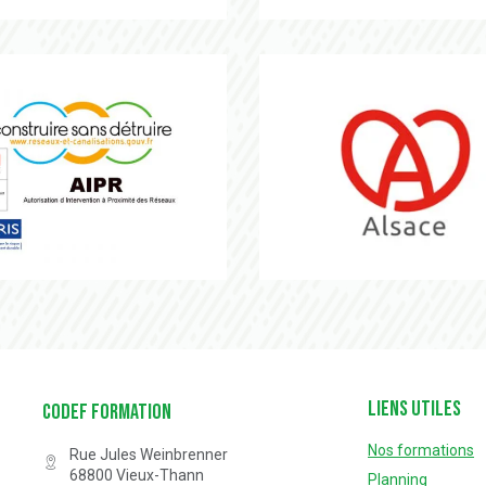
pi
KAIROS
FORMATION est certifié QUALIOPI depuis novembre 2020
CODEF FORMATION est référenc
Certification n° 5619
Partenaire Marque Alsace
Liens utiles
Codef Formation
Nos formations
Rue Jules Weinbrenner
68800
Vieux-Thann
Planning