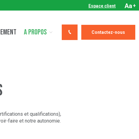
Aa
+
Espace client
CEMENT
A PROPOS
Contactez-nous
s
cations et qualifications),
ir-faire et notre autonomie.