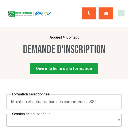
CODEF FORMATION Prévention des risques
Me
Contact
>
Fil d'Ariane :
Accueil
Contact
Demande d'inscription
Ouvrir la fiche de la formation
Formation sélectionnée
Maintien et actualisation des compétences SST
Session sélectionnée
*