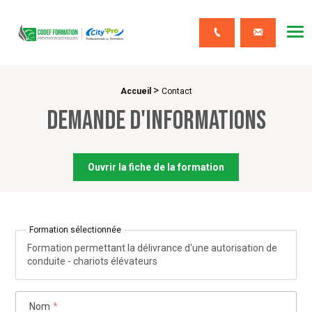
CODEF FORMATION Prévention des risques
Me
Contact
>
Fil d'Ariane :
Accueil
Contact
Demande d'informations
Ouvrir la fiche de la formation
Formation sélectionnée
Formation permettant la délivrance d'une autorisation de
conduite - chariots élévateurs
Nom
*