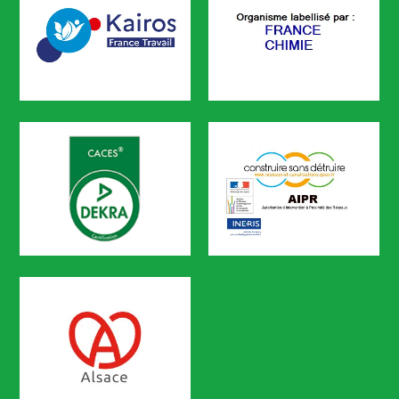
KAIROS
FRANCE CHIMIE
CODEF FORMATION est référencé sur le portail KAIROS de Pôle em
CACES
AIPR