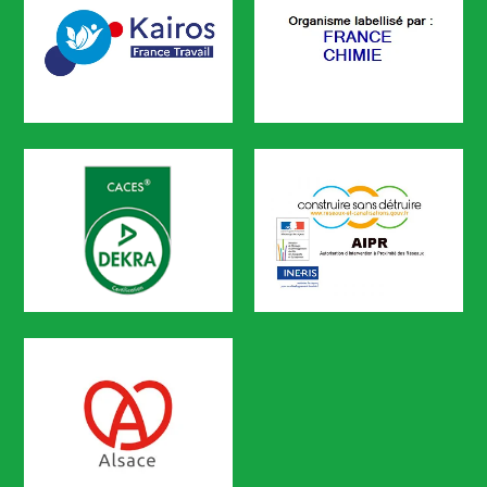
KAIROS
FRANCE CHIMIE
CODEF FORMATION est référencé sur le portail KAIROS de Pôle em
CACES
AIPR