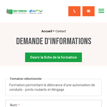
CODEF FORMATION Prévention des risques
Me
Contact
>
Fil d'Ariane :
Accueil
Contact
Demande d'informations
Ouvrir la fiche de la formation
Formation sélectionnée
Formation permettant la délivrance d'une autorisation de
conduite - ponts roulants et élingage
Nom
*