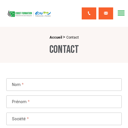
CODEF FORMATION Prévention des risques
Me
Contact
>
Fil d'Ariane :
Accueil
Contact
Contact
Nom
*
Prénom
*
Société
*