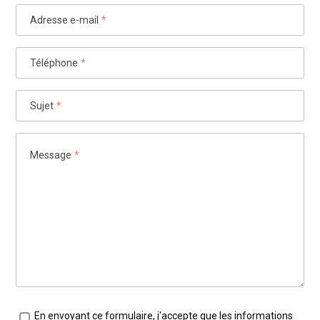
Adresse e-mail
*
Téléphone
*
Sujet
*
Message
*
Traitement des données
*
En envoyant ce formulaire, j'accepte que les informations