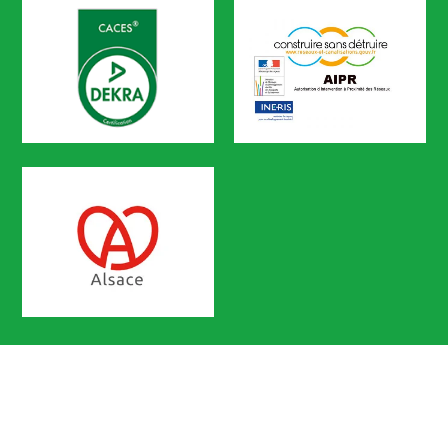
CODEF FORMATION est référencé sur le portail KAIROS de Pôle em
CACES
AIPR
Certification n° 5619
Partenaire Marque Alsace
CODEF FORMATION Prévention des 