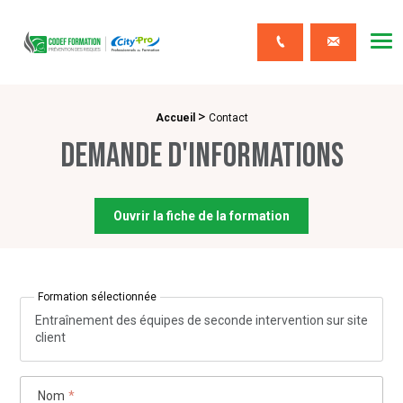
CODEF FORMATION Prévention des risques
Me
Contact
>
Fil d'Ariane :
Accueil
Contact
Demande d'informations
Ouvrir la fiche de la formation
Formation sélectionnée
Entraînement des équipes de seconde intervention sur site
client
Nom
*