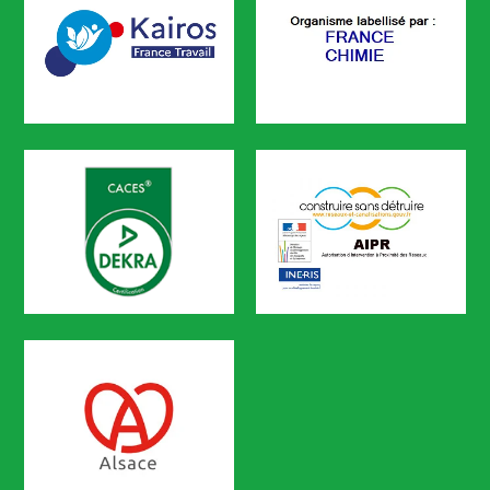
KAIROS
FRANCE CHIMIE
CODEF FORMATION est référencé sur le portail KAIROS de Pôle em
CACES
AIPR