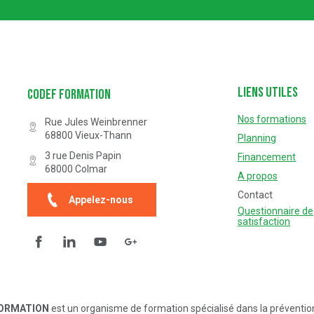
Liens utiles
Codef Formation
Nos formations
Rue Jules Weinbrenner
68800
Vieux-Thann
Planning
3 rue Denis Papin
Financement
68000
Colmar
A propos
Contact
Appelez-nous
Questionnaire de
satisfaction
Facebook
Linkedin
YouTube
Questionnaire de satisfaction
FORMATION
est un organisme de formation spécialisé dans la préventio