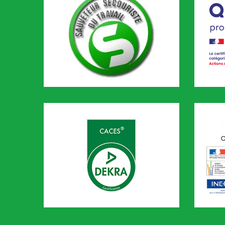
SST
Qualio
CODEF 
CACES
AIPR