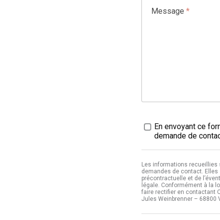
Message
*
Traitement des données
En envoyant ce form
demande de contact
Les informations recueillies
demandes de contact. Elles 
précontractuelle et de l’éven
légale. Conformément à la lo
faire rectifier en contactan
Jules Weinbrenner – 68800 