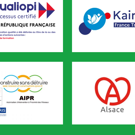
pi
KAIROS
FORMATION est certifié QUALIOPI depuis novembre 2020
CODEF FORMATION est référenc
Certification n° 5619
Partenaire Marque Alsace