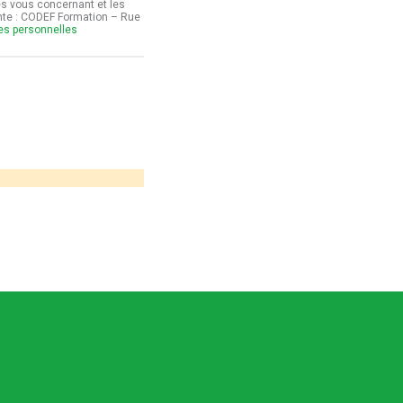
es vous concernant et les
ante : CODEF Formation – Rue
ées personnelles