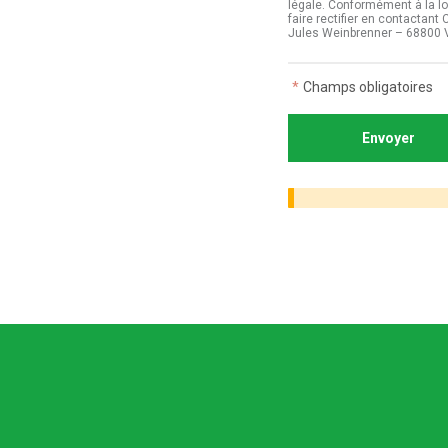
légale. Conformément à la lo
faire rectifier en contactan
Jules Weinbrenner – 68800 
*
Champs obligatoires