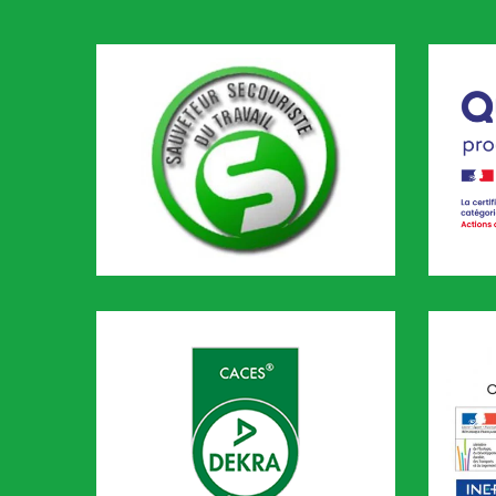
SST
Qualio
CODEF 