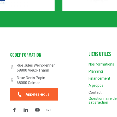
Certification n° 5619
Partenaire Marque Alsace
Liens utiles
Codef Formation
Nos formations
Rue Jules Weinbrenner
68800
Vieux-Thann
Planning
3 rue Denis Papin
Financement
68000
Colmar
A propos
Contact
Appelez-nous
Questionnaire de
satisfaction
Facebook
Linkedin
YouTube
Questionnaire de satisfaction