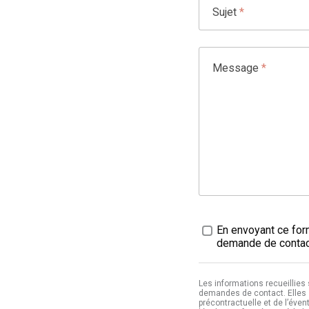
Sujet
*
Message
*
Traitement des données
En envoyant ce form
demande de contact
Les informations recueillies
demandes de contact. Elles 
précontractuelle et de l’éven