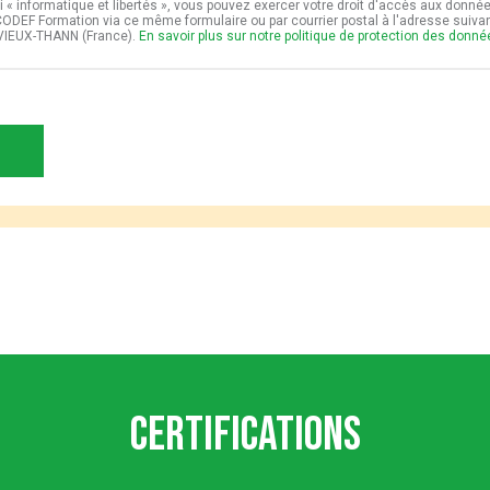
i « informatique et libertés », vous pouvez exercer votre droit d'accès aux donné
t CODEF Formation via ce même formulaire ou par courrier postal à l'adresse suiv
VIEUX-THANN (France).
En savoir plus sur notre politique de protection des donn
Certifications