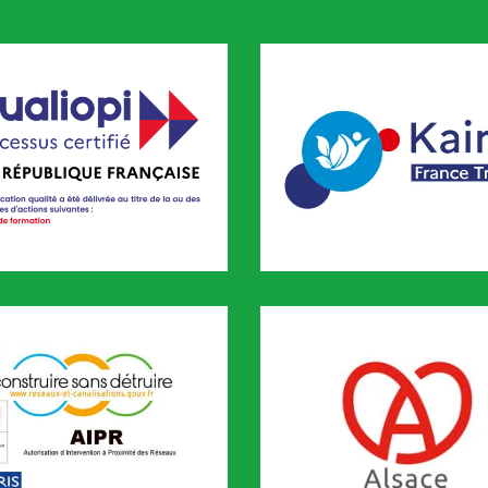
pi
KAIROS
FORMATION est certifié QUALIOPI depuis novembre 2020
CODEF FORMATION est référenc