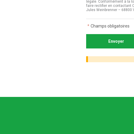
légale. Conformément à la lo
faire rectifier en contactan
Jules Weinbrenner – 68800 
*
Champs obligatoires