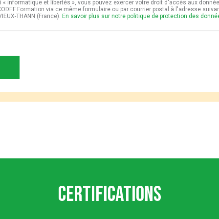
i « informatique et libertés », vous pouvez exercer votre droit d'accès aux donné
t CODEF Formation via ce même formulaire ou par courrier postal à l'adresse suiv
VIEUX-THANN (France).
En savoir plus sur notre politique de protection des donn
Certifications