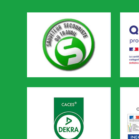
SST
Qualio
CODEF 