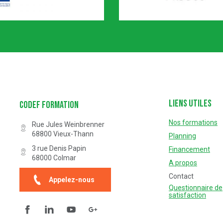
Certification n° 5619
Partenaire Marque Alsace
Liens utiles
Codef Formation
Nos formations
Rue Jules Weinbrenner
68800
Vieux-Thann
Planning
3 rue Denis Papin
Financement
68000
Colmar
A propos
Contact
Appelez-nous
Questionnaire de
satisfaction
Facebook
Linkedin
YouTube
Questionnaire de satisfaction