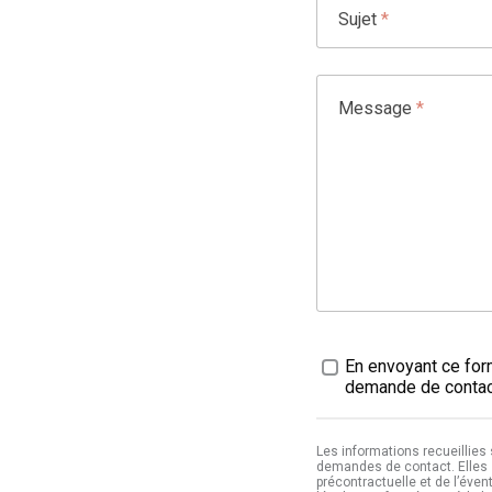
Sujet
*
Message
*
Traitement des données
En envoyant ce form
demande de contact
Les informations recueillies
demandes de contact. Elles 
précontractuelle et de l’éven