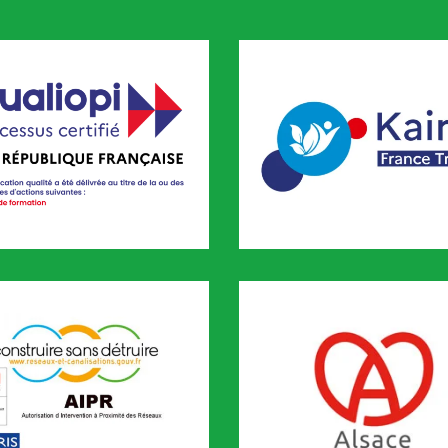
pi
KAIROS
FORMATION est certifié QUALIOPI depuis novembre 2020
CODEF FORMATION est référenc