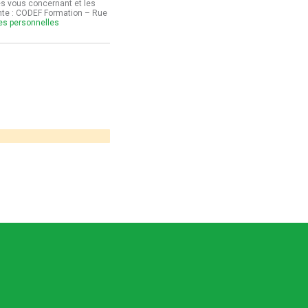
es vous concernant et les
ante : CODEF Formation – Rue
ées personnelles