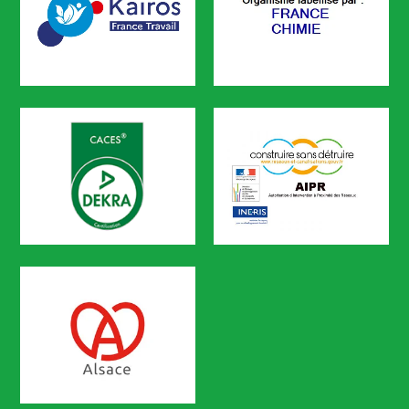
KAIROS
FRANCE CHIMIE
CODEF FORMATION est référencé sur le portail KAIROS de Pôle em
CACES
AIPR
Certification n° 5619