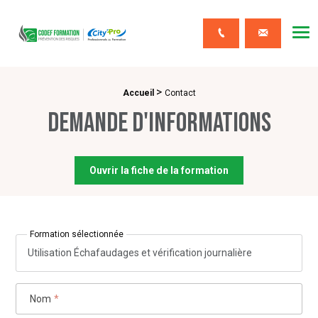
CODEF FORMATION Prévention des risques
Me
Contact
>
Fil d'Ariane :
Accueil
Contact
Demande d'informations
Ouvrir la fiche de la formation
Formation sélectionnée
Utilisation Échafaudages et vérification journalière
Nom
*