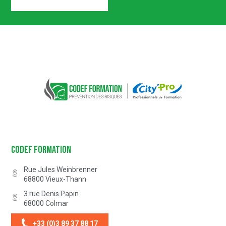
Certification n° 5619
Partenaire Marque Alsace
CODEF FORMATION Prévention des 
Codef Formation
Rue Jules Weinbrenner
68800
Vieux-Thann
3 rue Denis Papin
68000
Colmar
+33 (0)3 89 37 88 17