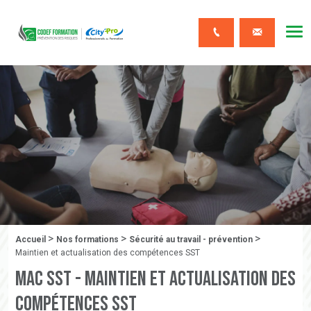
CODEF FORMATION Prévention des risques
Me
Contact
>
>
>
Fil d'Ariane :
Accueil
Nos formations
Sécurité au travail - prévention
Maintien et actualisation des compétences SST
MAC SST - Maintien et actualisation des
compétences SST