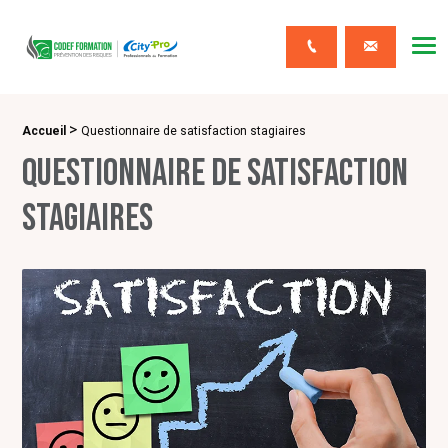
CODEF FORMATION Prévention des risques
Me
Contact
>
Fil d'Ariane :
Accueil
Questionnaire de satisfaction stagiaires
Questionnaire de satisfaction
stagiaires