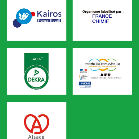
KAIROS
FRANCE CHIMIE
CODEF FORMATION est référencé sur le portail KAIROS de Pôle em
CACES
AIPR