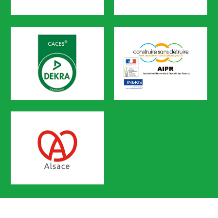
KAIROS
FRANCE CHIMIE
CODEF FORMATION est référencé sur le portail KAIROS de Pôle em
CACES
AIPR
Certification n° 5619
Partenaire Marque Alsace