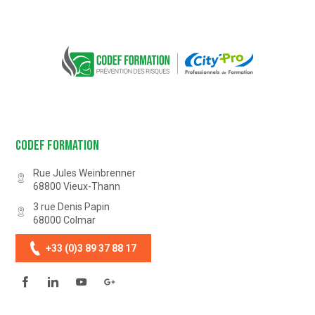
CODEF FORMATION Prévention des 
Codef Formation
Rue Jules Weinbrenner
68800
Vieux-Thann
3 rue Denis Papin
68000
Colmar
+33 (0)3 89 37 88 17
Facebook
Linkedin
YouTube
Questionnaire de satisfaction