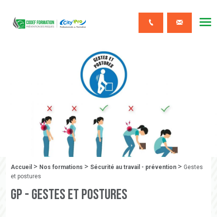
CODEF FORMATION Prévention des risques
Me
Contact
>
>
>
Fil d'Ariane :
Accueil
Nos formations
Sécurité au travail - prévention
Gestes
et postures
GP - Gestes et postures