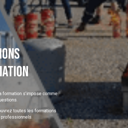
ions
MATION
, la formation s’impose comme
uestions.
vrez toutes les formations
professionnels.