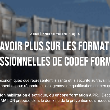
>
>
Accueil
Nos formations
Page 6
savoir plus sur les format
ssionnelles de CODEF FOR
conomiques que représentent la santé et la sécurité au travail
 essentiel pour répondre aux exigences de qualification sur ces q
on habilitation électrique, ou encore formation AIPR…
Décou
ATION propose dans le domaine de la prévention des risques 