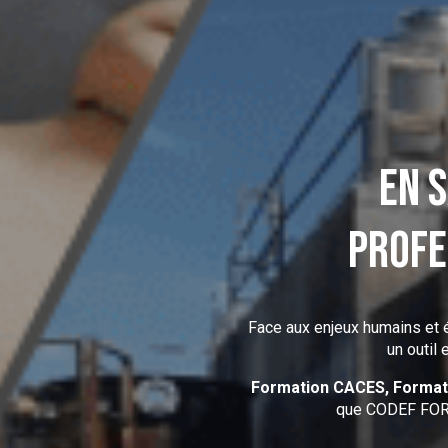
Fil d'Ariane :
En 
profe
Face aux enjeux humains et é
un outil
Formation CACES, Formati
que CODEF FORM