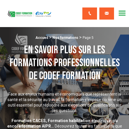
CODEF FORMATION Prévention des risques
Me
Contact
>
>
Fil d'Ariane :
Accueil
Nos formations
Page 5
En savoir plus sur les
formations professionnelles
de CODEF FORMATION
Face aux enjeux humains et économiques que représentent la
santé et la sécurité au travail, la formation s’impose comme un
outil essentiel pour répondre aux exigences de qualification sur
ces questions.
Formation CACES, Formation habilitation électrique, ou
encore formation AIPR…
Découvrez toutes les formations que