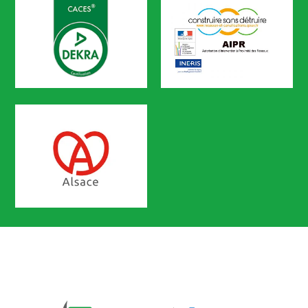
CACES
AIPR
Certification n° 5619
Partenaire Marque Alsace
CODEF FORMATION Prévention des 