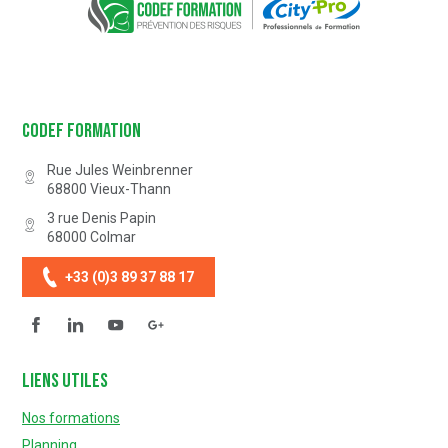
Codef Formation
Rue Jules Weinbrenner
68800
Vieux-Thann
3 rue Denis Papin
68000
Colmar
+33 (0)3 89 37 88 17
Facebook
Linkedin
YouTube
Questionnaire de satisfaction
Liens utiles
Nos formations
Planning