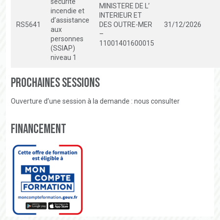
sécurité
MINISTERE DE L’
incendie et
INTERIEUR ET
d’assistance
RS5641
DES OUTRE-MER
31/12/2026
aux
–
personnes
11001401600015
(SSIAP)
niveau 1
Prochaines sessions
Ouverture d’une session à la demande : nous consulter
Financement