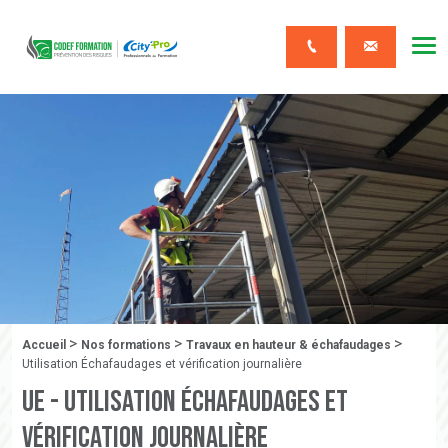
CODEF FORMATION Prévention des risques
Me
Contact
>
>
>
Fil d'Ariane :
Accueil
Nos formations
Travaux en hauteur & échafaudages
Utilisation Échafaudages et vérification journalière
UE - Utilisation Échafaudages et
vérification journalière