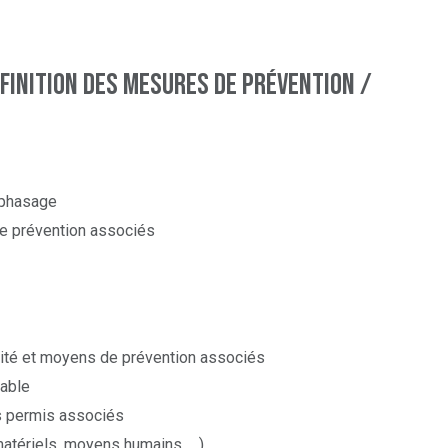
éfinition des mesures de prévention /
 phasage
de prévention associés
ivité et moyens de prévention associés
able
s permis associés
 matériels, moyens humains, …)